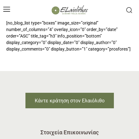
[no_blog_list type=”boxes” image_size=”original”
number_of_columns=”4″ overlay_icon=”0″ order_by=”date”
order=”ASC” title_tag=”h3″ info_position=”bottom”
display_category=”0″ display_date=”0″ display_author=”0″
display_comments=”0″ display_button=”1″ category=”prosfores”]
Κάντε κράτηση στον Ελαιόλιθο
Στοιχεία Επικοινωνίας