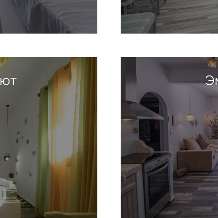
ьют
Э