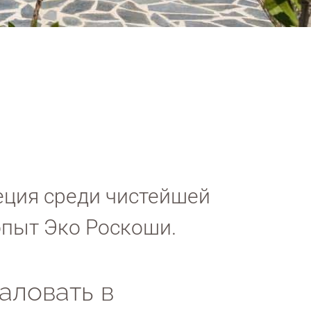
!
еция среди чистейшей
 опыт Эко Роскоши.
аловать в