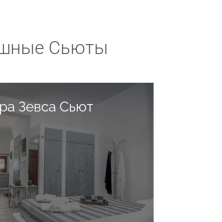
ошные Сьюты
ра Зевса Сьют