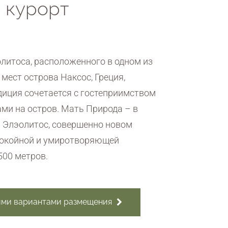
 курорт
!
литоса, расположенного в одном из
мест острова Наксос, Греция,
диция сочетается с гостеприимством
ми на остров. Мать Природа – в
в Элэолитос, совершенно новом
покойной и умиротворяющей
500 метров.
ими вариантами размещения