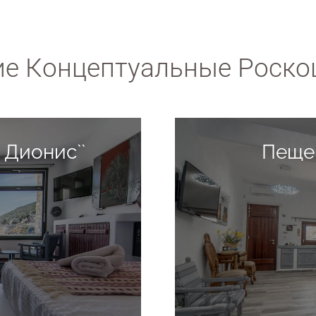
е Концептуальные Роск
 Дионис``
Пеще