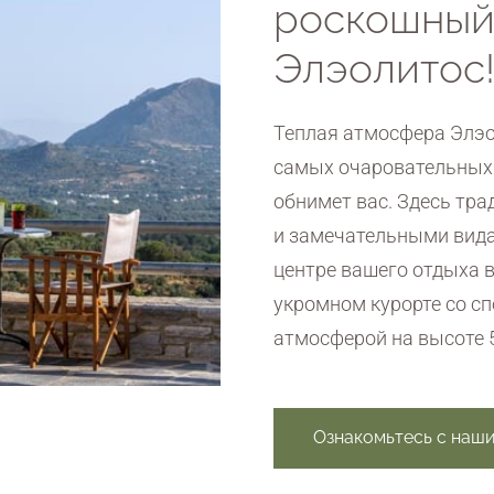
роскошный
Элэолитос
Теплая атмосфера Элэо
самых очаровательных 
обнимет вас. Здесь тра
и замечательными вида
центре вашего отдыха 
укромном курорте со с
атмосферой на высоте 
Ознакомьтесь с наш