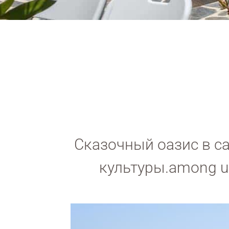
Сказочный оазис в с
культуры.among un